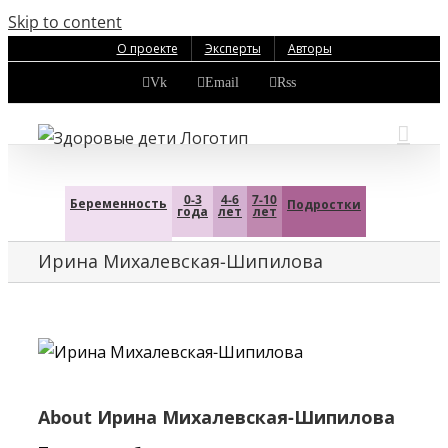
Skip to content
О проекте
Эксперты
Авторы
Vk
Email
Rss
0-3
4-6
7-10
Беременность
Подростки
года
лет
лет
Ирина Михалевская-Шипилова
About
Ирина Михалевская-Шипилова