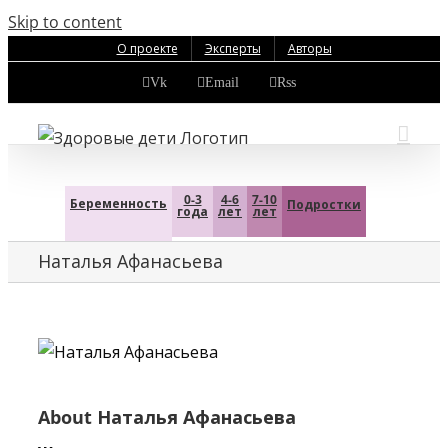
Skip to content
О проекте
Эксперты
Авторы
Vk
Email
Rss
0-3
4-6
7-10
Беременность
Подростки
года
лет
лет
Наталья Афанасьева
About
Наталья Афанасьева