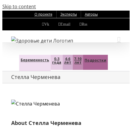
Skip to content
О проекте
Эксперты
Авторы
Vk
Email
Rss
0-3
4-6
7-10
Беременность
Подростки
года
лет
лет
Стелла Черменева
About
Стелла Черменева