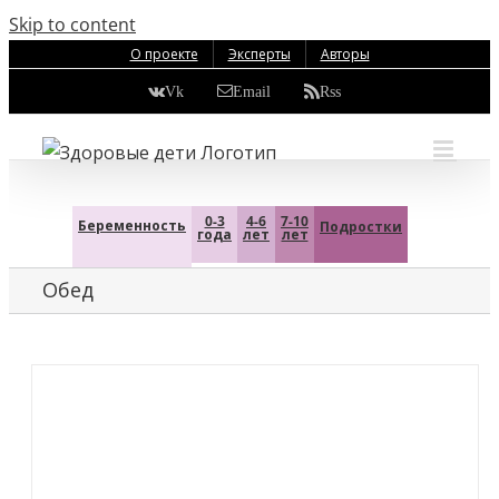
Skip to content
О проекте
Эксперты
Авторы
Vk
Email
Rss
0-3
4-6
7-10
Беременность
Подростки
года
лет
лет
Обед