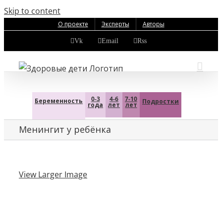
Skip to content
О проекте
Эксперты
Авторы
Vk
Email
Rss
0-3
4-6
7-10
Беременность
Подростки
года
лет
лет
Менингит у ребёнка
View Larger Image