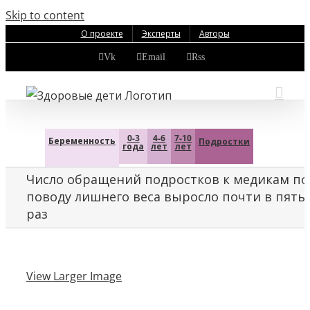
Skip to content
О проекте
Эксперты
Авторы
Vk
Email
Rss
0-3
4-6
7-10
Беременность
Подростки
года
лет
лет
Число обращений подростков к медикам по
поводу лишнего веса выросло почти в пять
раз
View Larger Image