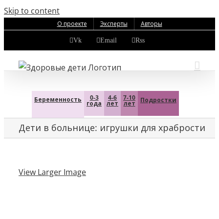
Skip to content
О проекте
Эксперты
Авторы
Vk
Email
Rss
0-3
4-6
7-10
Беременность
Подростки
года
лет
лет
Дети в больнице: игрушки для храбрости
View Larger Image