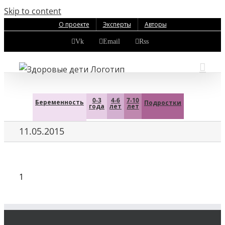
Skip to content
О проекте
Эксперты
Авторы
Vk
Email
Rss
0-3
4-6
7-10
Беременность
Подростки
года
лет
лет
11.05.2015
1