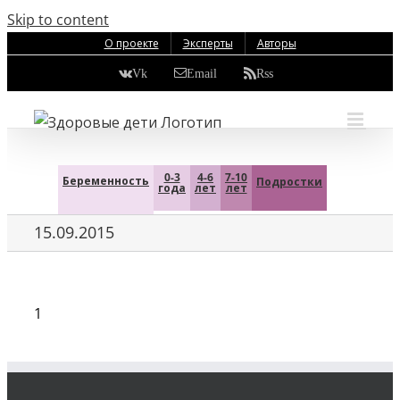
Skip to content
О проекте
Эксперты
Авторы
Vk
Email
Rss
0-3
4-6
7-10
Беременность
Подростки
года
лет
лет
15.09.2015
1