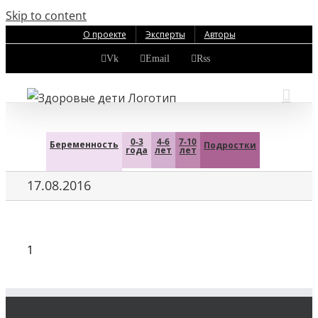
Skip to content
О проекте
Эксперты
Авторы
Vk
Email
Rss
0-3
4-6
7-10
Беременность
Подростки
года
лет
лет
17.08.2016
1