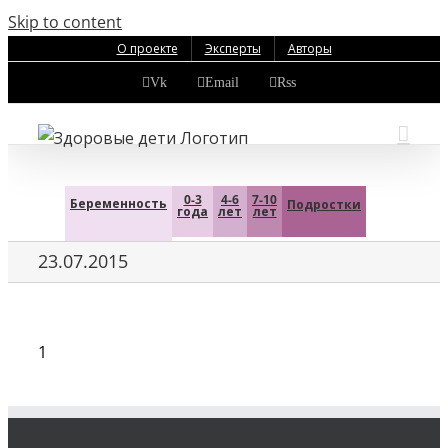
Skip to content
О проекте
Эксперты
Авторы
Vk
Email
Rss
0-3
4-6
7-10
Беременность
Подростки
года
лет
лет
23.07.2015
1