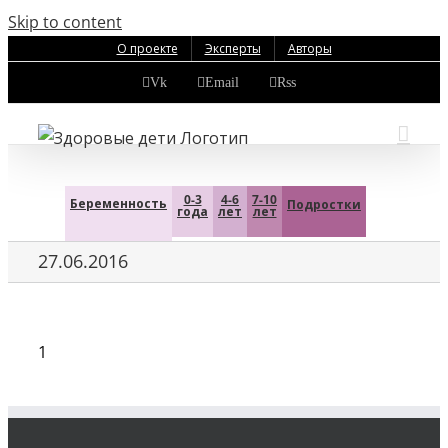
Skip to content
О проекте
Эксперты
Авторы
Vk
Email
Rss
0-3
4-6
7-10
Беременность
Подростки
года
лет
лет
27.06.2016
1