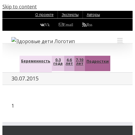
Skip to content
О проекте
Эксперты
Авторы
Vk
Email
Rss
0-3
4-6
7-10
Беременность
Подростки
года
лет
лет
30.07.2015
1