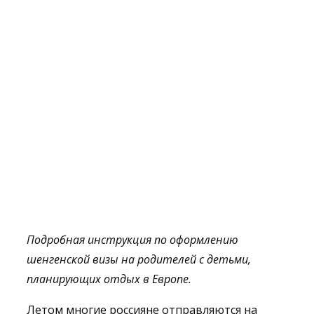
Подробная инструкция по оформлению
шенгенск
ой
виз
ы
на
родител
ей
с детьми
,
планирующи
х
отдых
в Европе
.
Летом многие россияне отправляются на