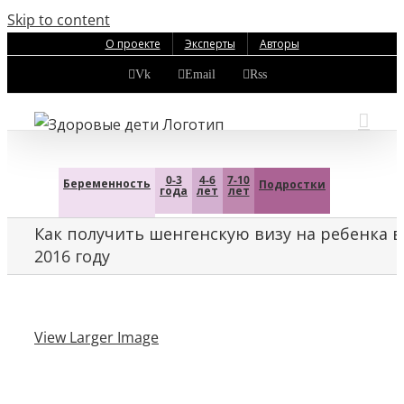
Skip to content
О проекте
Эксперты
Авторы
Vk
Email
Rss
0-3
4-6
7-10
Беременность
Подростки
года
лет
лет
Как получить шенгенскую визу на ребенка в
2016 году
View Larger Image