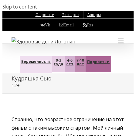
Skip to content
О проекте
Эксперты
Авторы
Vk
Email
Rss
0-3
4-6
7-10
Беременность
Подростки
года
лет
лет
Кудряшка Сью
12+
Странно, что возрастное ограничение на этот
фильм с таким высоким стартом. Мой личный