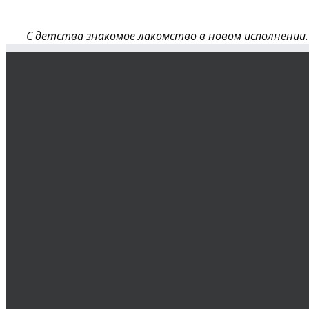
С детства знакомое лакомство в новом исполнении.
Все ингредиенты являются составляющими здорово
питания. В рецепте используется хлорелла – один из
наиболее популярных суперфудов — зеленая водоросл
богатая витаминами и растительным белком. Она
ускоряет процессы восстановления тканей и являет
натуральным источником энергии. Хлорелла —
детоксикант и источник хлорофилла, который
повышает уровень кислорода в организме.
Время приготовления:
10 минут
Количество:
380 г
Калорийность:
215 ккал/50 г
ИНГРЕДИЕНТЫ