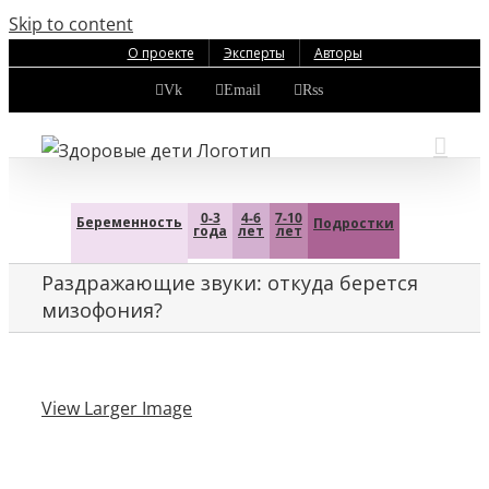
Skip to content
О проекте
Эксперты
Авторы
Vk
Email
Rss
0-3
4-6
7-10
Беременность
Подростки
года
лет
лет
Раздражающие звуки: откуда берется
мизофония?
View Larger Image