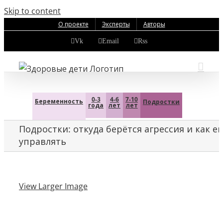
Skip to content
О проекте
Эксперты
Авторы
Vk
Email
Rss
0-3
4-6
7-10
Беременность
Подростки
года
лет
лет
Подростки: откуда берётся агрессия и как е
управлять
View Larger Image