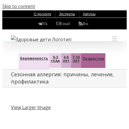
Skip to content
О проекте
Эксперты
Авторы
Vk
Email
Rss
0-3
4-6
7-10
Беременность
Подростки
года
лет
лет
Сезонная аллергия: причины, лечение,
профилактика
View Larger Image