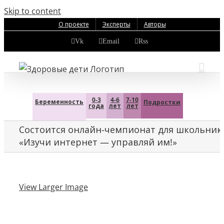
Skip to content
О проекте
Эксперты
Авторы
Vk
Email
Rss
0-3
4-6
7-10
Беременность
Подростки
года
лет
лет
Состоится онлайн-чемпионат для школьник
«Изучи интернет — управляй им!»
View Larger Image