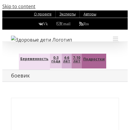
Skip to content
О проекте
Эксперты
Авторы
Vk
Email
Rss
0-3
4-6
7-10
Беременность
Подростки
года
лет
лет
боевик