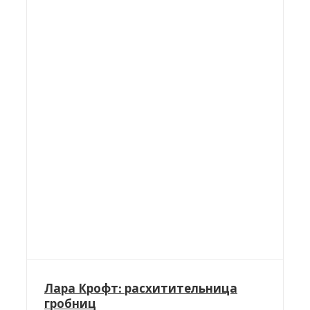
Лара Крофт: расхитительница
гробниц