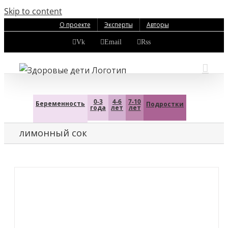
Skip to content
О проекте
Эксперты
Авторы
Vk
Email
Rss
0-3
4-6
7-10
Беременность
Подростки
года
лет
лет
лимонный сок