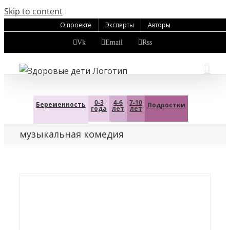
Skip to content
О проекте
Эксперты
Авторы
Vk
Email
Rss
0-3
4-6
7-10
Беременность
Подростки
года
лет
лет
музыкальная комедия