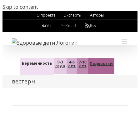
Skip to content
О проекте
Эксперты
Авторы
Vk
Email
Rss
0-3
4-6
7-10
Беременность
Подростки
года
лет
лет
вестерн