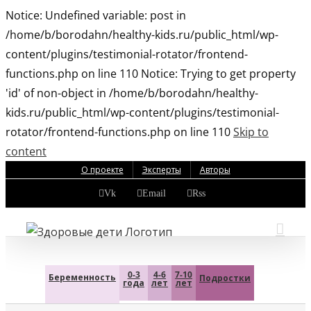
Notice: Undefined variable: post in
/home/b/borodahn/healthy-kids.ru/public_html/wp-
content/plugins/testimonial-rotator/frontend-
functions.php on line 110 Notice: Trying to get property
'id' of non-object in /home/b/borodahn/healthy-
kids.ru/public_html/wp-content/plugins/testimonial-
rotator/frontend-functions.php on line 110
Skip to
content
О проекте
Эксперты
Авторы
Vk
Email
Rss
0-3
4-6
7-10
Беременность
Подростки
года
лет
лет