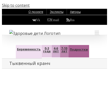
Skip to content
О проекте
Эксперты
Авторы
Vk
Email
Rss
0-3
4-6
7-10
Беременность
Подростки
года
лет
лет
Тыквенный кранч