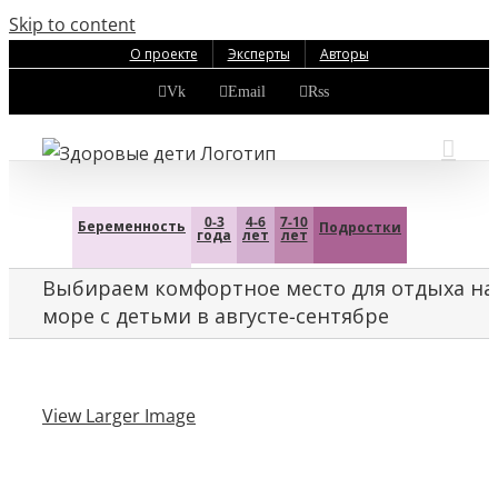
Skip to content
О проекте
Эксперты
Авторы
Vk
Email
Rss
0-3
4-6
7-10
Беременность
Подростки
года
лет
лет
Выбираем комфортное место для отдыха на
море с детьми в августе-сентябре
View Larger Image