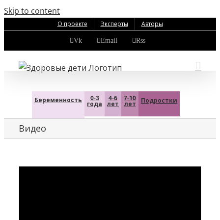
Skip to content
О проекте
Эксперты
Авторы
Vk
Email
Rss
0-3
4-6
7-10
Беременность
Подростки
года
лет
лет
Видео