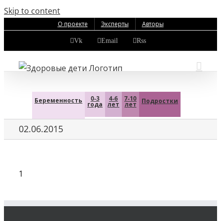
Skip to content
О проекте
Эксперты
Авторы
Vk
Email
Rss
0-3
4-6
7-10
Беременность
Подростки
года
лет
лет
02.06.2015
1