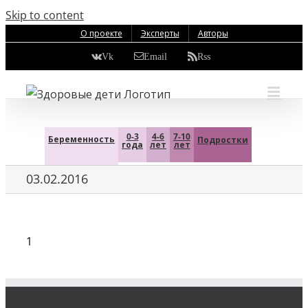
Skip to content
О проекте
Эксперты
Авторы
Vk
Email
Rss
0-3
4-6
7-10
Беременность
Подростки
года
лет
лет
03.02.2016
1