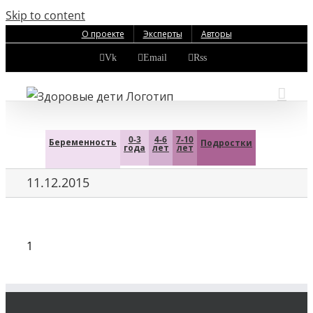
Skip to content
О проекте
Эксперты
Авторы
Vk
Email
Rss
0-3
4-6
7-10
Беременность
Подростки
года
лет
лет
11.12.2015
1