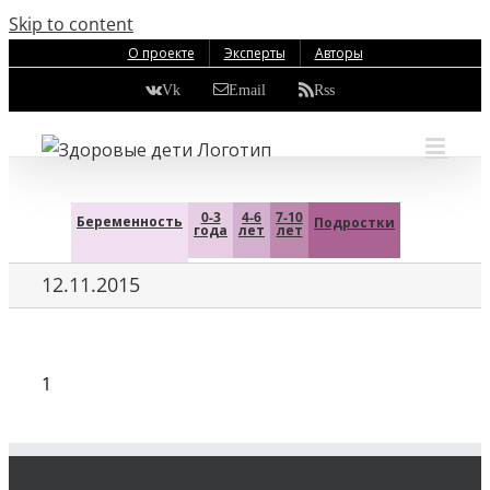
Skip to content
О проекте
Эксперты
Авторы
Vk
Email
Rss
0-3
4-6
7-10
Беременность
Подростки
года
лет
лет
12.11.2015
1