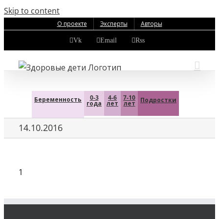
Skip to content
О проекте
Эксперты
Авторы
Vk
Email
Rss
0-3
4-6
7-10
Беременность
Подростки
года
лет
лет
14.10.2016
1