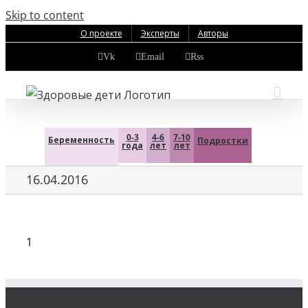
Skip to content
О проекте
Эксперты
Авторы
Vk
Email
Rss
0-3
4-6
7-10
Беременность
Подростки
года
лет
лет
16.04.2016
1