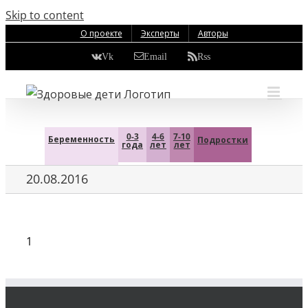
Skip to content
О проекте
Эксперты
Авторы
Vk
Email
Rss
0-3
4-6
7-10
Беременность
Подростки
года
лет
лет
20.08.2016
1