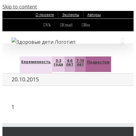
Skip to content
О проекте
Эксперты
Авторы
Vk
Email
Rss
0-3
4-6
7-10
Беременность
Подростки
года
лет
лет
20.10.2015
1