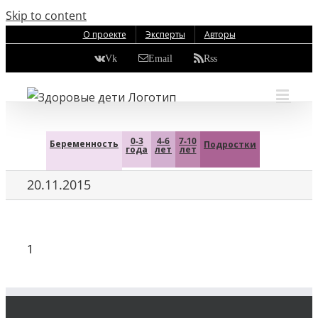
Skip to content
О проекте
Эксперты
Авторы
Vk
Email
Rss
0-3
4-6
7-10
Беременность
Подростки
года
лет
лет
20.11.2015
1