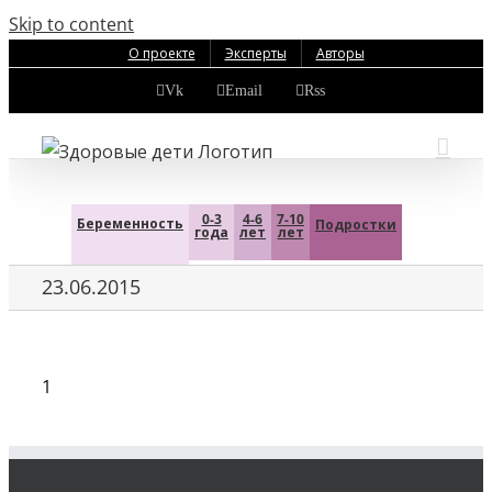
Skip to content
О проекте
Эксперты
Авторы
Vk
Email
Rss
0-3
4-6
7-10
Беременность
Подростки
года
лет
лет
23.06.2015
1