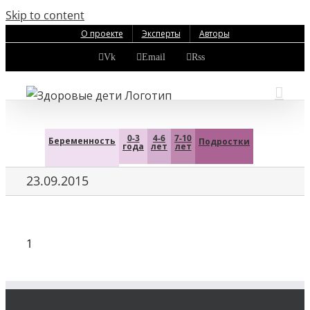
Skip to content
О проекте
Эксперты
Авторы
Vk
Email
Rss
0-3
4-6
7-10
Беременность
Подростки
года
лет
лет
23.09.2015
1