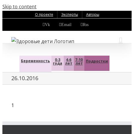
Skip to content
О проекте
Эксперты
Авторы
Vk
Email
Rss
0-3
4-6
7-10
Беременность
Подростки
года
лет
лет
26.10.2016
1