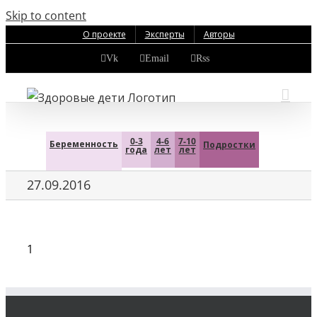
Skip to content
О проекте
Эксперты
Авторы
Vk
Email
Rss
0-3
4-6
7-10
Беременность
Подростки
года
лет
лет
27.09.2016
1