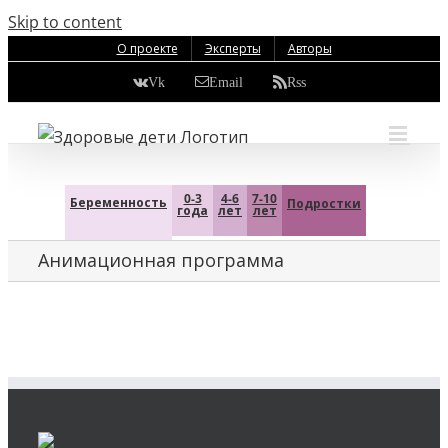
Skip to content
О проекте
Эксперты
Авторы
Vk
Email
Rss
0-3
4-6
7-10
Беременность
Подростки
года
лет
лет
Анимационная программа