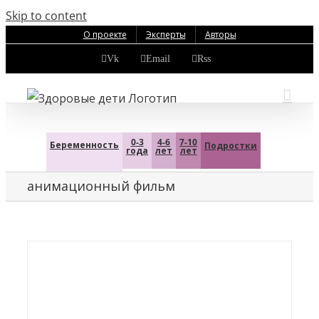
Skip to content
О проекте
Эксперты
Авторы
Vk
Email
Rss
0-3
4-6
7-10
Беременность
Подростки
года
лет
лет
анимационный фильм