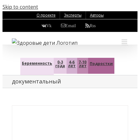
Skip to content
О проекте
Эксперты
Авторы
Vk
Email
Rss
0-3
4-6
7-10
Беременность
Подростки
года
лет
лет
документальный