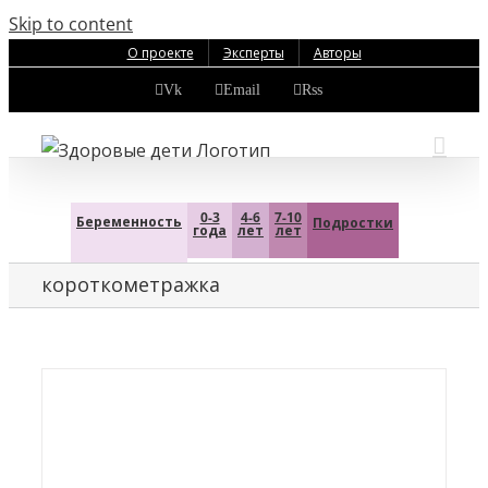
Skip to content
О проекте
Эксперты
Авторы
Vk
Email
Rss
0-3
4-6
7-10
Беременность
Подростки
года
лет
лет
короткометражка