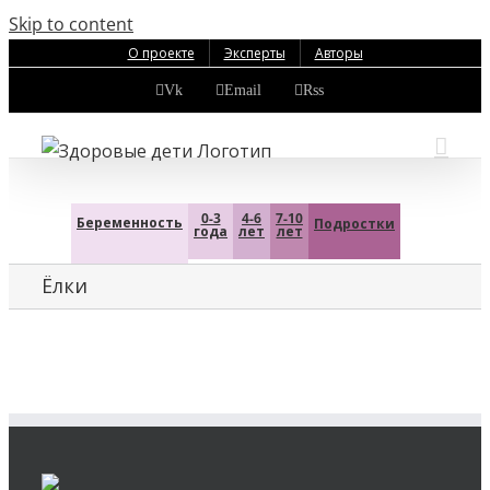
Skip to content
О проекте
Эксперты
Авторы
Vk
Email
Rss
0-3
4-6
7-10
Беременность
Подростки
года
лет
лет
Ёлки