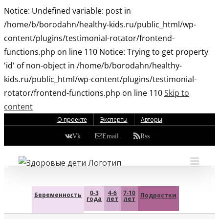
Notice: Undefined variable: post in
/home/b/borodahn/healthy-kids.ru/public_html/wp-
content/plugins/testimonial-rotator/frontend-
functions.php on line 110 Notice: Trying to get property
'id' of non-object in /home/b/borodahn/healthy-
kids.ru/public_html/wp-content/plugins/testimonial-
rotator/frontend-functions.php on line 110
Skip to
content
О проекте
Эксперты
Авторы
Vk
Email
Rss
0-3
4-6
7-10
Беременность
Подростки
года
лет
лет