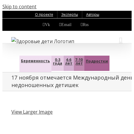
Skip to content
О проекте
Эксперты
Авторы
Vk
Email
Rss
0-3
4-6
7-10
Беременность
Подростки
года
лет
лет
17 ноября отмечается Международный день
недоношенных детишек
View Larger Image