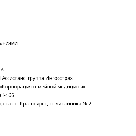
ваниями
МА
 Ассистанс, группа Ингосстрах
О «Корпорация семейной медицины»
а № 66
 на ст. Красноярск, поликлиника № 2