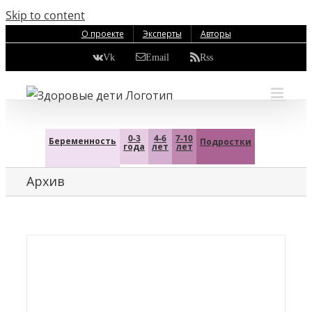
Skip to content
О проекте
Эксперты
Авторы
Vk
Email
Rss
0-3
4-6
7-10
Беременность
Подростки
года
лет
лет
Архив